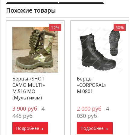
Похожие товары
12%
50%
Берцы «SHOT
Берцы
CAMO MULTI»
«CORPORAL»
M.516 MO
М.0801
(Мультикам)
3 900 руб
4
2 000 руб
4
445 руб
030 руб
Подробнее
Подробнее