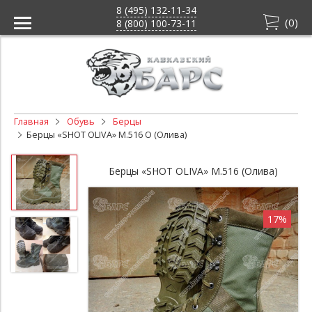
8 (495) 132-11-34
(
0
)
8 (800) 100-73-11
Главная
Обувь
Берцы
Берцы «SHOT OLIVA» M.516 O (Олива)
Берцы «SHOT OLIVA» M.516 (Олива)
17%