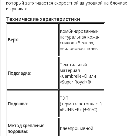
который затягивается скоростной шнуровкой на блочках
и крючках.
Технические характеристики
Комбинированный:
натуральная кожа-
Верх:
спилок «Велюр»,
нейлоновая ткань
Текстильный
материал
Подкладка:
«Cambrelle»® или
«Super Royal»®
ТЭП
Подошва:
(термоэластопласт)
«RUNNER» (±40ºC)
Метод крепления
Клеепрошивной
подошвы: