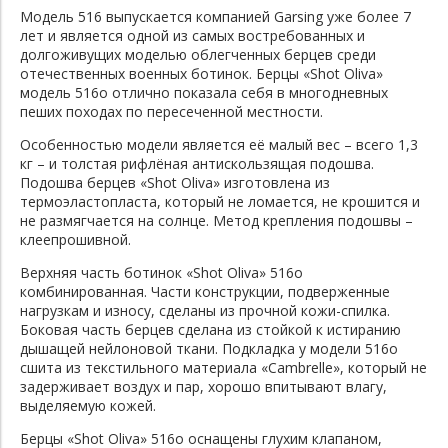
Модель 516 выпускается компанией Garsing уже более 7
лет и является одной из самых востребованных и
долгоживущих моделью облегченных берцев среди
отечественных военных ботинок. Берцы «Shot Oliva»
модель 516o отлично показала себя в многодневных
пеших походах по пересеченной местности.
Особенностью модели является её малый вес – всего 1,3
кг – и толстая рифлёная антискользящая подошва.
Подошва берцев «Shot Oliva» изготовлена из
термоэластопласта, который не ломается, не крошится и
не размягчается на солнце. Метод крепления подошвы –
клеепрошивной.
Верхняя часть ботинок «Shot Oliva» 516o
комбинированная. Части конструкции, подверженные
нагрузкам и износу, сделаны из прочной кожи-спилка.
Боковая часть берцев сделана из стойкой к истиранию
дышащей нейлоновой ткани. Подкладка у модели 516o
сшита из текстильного материала «Cambrelle», который не
задерживает воздух и пар, хорошо впитывают влагу,
выделяемую кожей.
Берцы «Shot Oliva» 516o оснащены глухим клапаном,