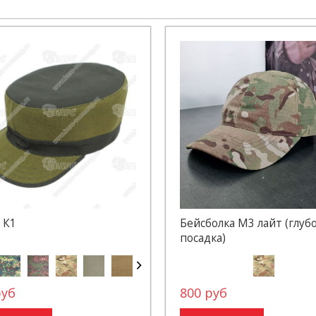
 К1
Бейсболка М3 лайт (глуб
посадка)
руб
800 руб