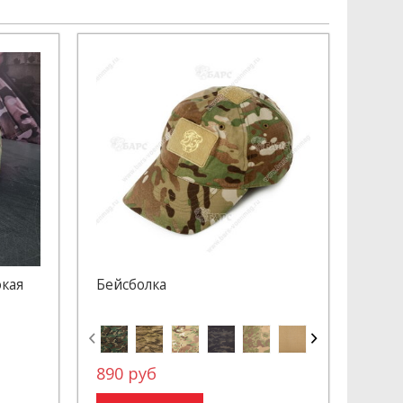
окая
Бейсболка
890 руб