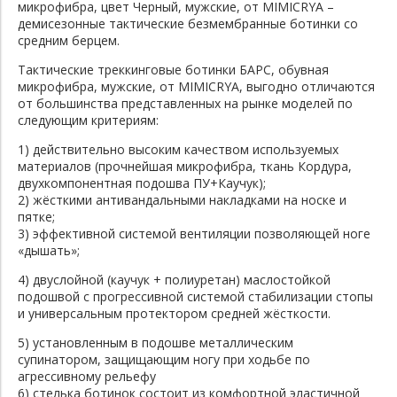
микрофибра, цвет Черный, мужские, от MIMICRYA
–
демисезонные тактические безмембранные ботинки со
средним берцем.
Тактические треккинговые ботинки БАРС, обувная
микрофибра, мужские, от MIMICRYA, выгодно отличаются
от большинства представленных на рынке моделей по
следующим критериям:
1) действительно высоким качеством используемых
материалов (прочнейшая микрофибра, ткань Кордура,
двухкомпонентная подошва ПУ+Каучук);
2) жёсткими антивандальными накладками на носке и
пятке;
3) эффективной системой вентиляции позволяющей ноге
«дышать»;
4) двуслойной (каучук + полиуретан) маслостойкой
подошвой с прогрессивной системой стабилизации стопы
и универсальным протектором средней жёсткости.
5) установленным в подошве металлическим
супинатором, защищающим ногу при ходьбе по
агрессивному рельефу
6) стелька ботинок состоит из комфортной эластичной