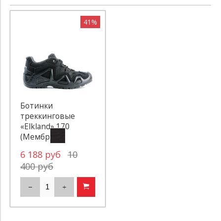
41%
Ботинки
треккинговые
«Elkland» 170
(Мембрана)
6 188 руб
10
400 руб