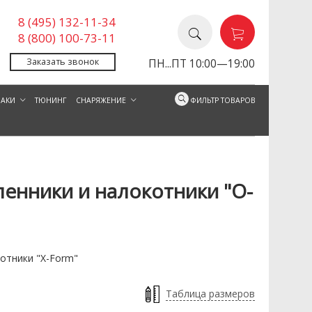
8 (495) 132-11-34
8 (800) 100-73-11
Заказать звонок
ПН...ПТ 10:00—19:00
ЗАКИ
ТЮНИНГ
СНАРЯЖЕНИЕ
ФИЛЬТР ТОВАРОВ
енники и налокотники "O-
отники "O-Form" - Мультикам
Комплект наколенники и нало
отники "X-Form"
Таблица размеров