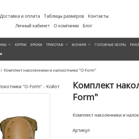
Доставка и оплата
Таблицы размеров
Контакты
Личный кабинет
О компании
Блог
ЮМЫ
КУРТКИ
БРЮКИ
ТРИКОТАЖ
ФОНАРИ
ГОЛОВНЫЕ УБОРЫ
РЮК
🔥
Комплект наколенники и налокотники "O-Form"
Комплект накол
локотники "O-Form" - Койот
Комплект наколенники и налок
Form"
Комплект наколенники и налок
Артикул