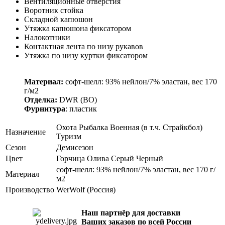
Вентиляционные отверстия
Воротник стойка
Складной капюшон
Утяжка капюшона фиксатором
Налокотники
Контактная лента по низу рукавов
Утяжка по низу куртки фиксатором
Материал:
софт-шелл: 93% нейлон/7% эластан, вес 170
г/м2
Отделка:
DWR (ВО)
Фурнитура
: пластик
Охота
Рыбалка
Военная (в т.ч. Страйкбол)
Назначение
Туризм
Сезон
Демисезон
Цвет
Горчица
Олива
Серый
Черный
софт-шелл: 93% нейлон/7% эластан, вес 170 г/
Материал
м2
Производство
WerWolf (Россия)
Наш партнёр для доставки
Ваших заказов по всей России