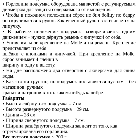
• Горловина подсумка оборудована манжетой с регулируемым
диаметром для защиты содержимого от выпадения.
• Чтобы в походном положении сброс не бил бойцу по бедру,
он скручивается в рулон. Закрученный рулон застёгивается на
липучку.
• В рабочее положение подсумок разворачивается одним
движением – нужно дёрнуть ремень с липучкой от себя.
• Универсальное крепление на Molle и на ремень. Крепление
представляет из себя
шлёвки с кнопками и липучкой. При крепление на Molle,
сброс занимает 4 ячейки в
ширину и одну в высоту.
• На дне расположено два отверстия с люверсами для слива
воды.
• Как это ни грустно, но подсумок поставляется пустым – без
магазинов, ручных
гранат и патронов в хоть каком-нибудь калибре.
Габариты
• Высота свёрнутого подсумка – 7 см.
• Высота развёрнутого подсумка – 29 см.
• Длина – 28 см.
• Ширина свёрнутого подсумка – 7 см.
• Ширина развёрнутого подсумка зависит от того, как
отрегулирована его горловина.
Вес пустого подсумка
~ 200 г.