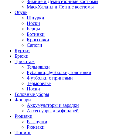
Зимние и Демисезонные костюмы
МаскХалаты и Летние костюмы
Обувь
Шнурки
Носки
Берцы
Ботинки
Кроссовки
Сапоги
Куртки
Брюки
Трикотаж
Тельняшки
Рубашки, футболки, толстовки
Футболки с принтами
Термобельё
Носки
Головные уборы
Фонари
Аккумуляторы и зарядки
Аксессуары для фонарей
Рюкзаки
Разгрузки
Рюкзаки
Тюнинг