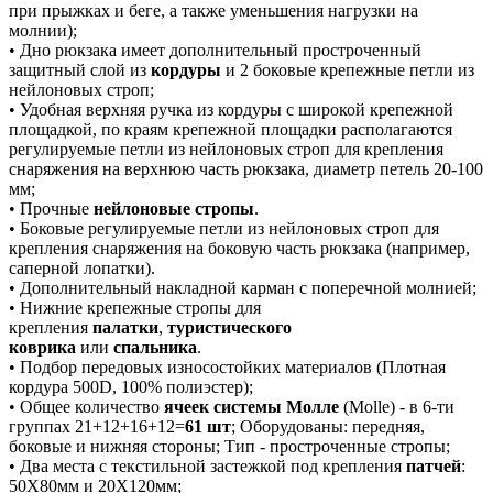
при прыжках и беге, а также уменьшения нагрузки на
молнии);
• Дно рюкзака имеет дополнительный простроченный
защитный слой из
кордуры
и 2 боковые крепежные петли из
нейлоновых строп;
• Удобная верхняя ручка из кордуры с широкой крепежной
площадкой, по краям крепежной площадки располагаются
регулируемые петли из нейлоновых строп для крепления
снаряжения на верхнюю часть рюкзака, диаметр петель 20-100
мм;
• Прочные
нейлоновые стропы
.
• Боковые регулируемые петли из нейлоновых строп для
крепления снаряжения на боковую часть рюкзака (например,
саперной лопатки).
• Дополнительный накладной карман с поперечной молнией;
• Нижние крепежные стропы для
крепления
палатки
,
туристического
коврика
или
спальника
.
• Подбор передовых износостойких материалов (Плотная
кордура 500D, 100% полиэстер);
• Общее количество
ячеек системы Молле
(Molle) - в 6-ти
группах 21+12+16+12=
61 шт
; Оборудованы: передняя,
боковые и нижняя стороны; Тип - простроченные стропы;
• Два места с текстильной застежкой под крепления
патчей
:
50Х80мм и 20Х120мм;