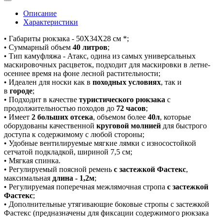
Описание
Характеристики
• Габариты рюкзака - 50Х34Х28 см *;
• Суммарный объем
40 литров
;
• Тип камуфляжа - Атакс, одина из самых универсальных
маскировочных расцветок, подходит для маскировки в летне-
осеннее время на фоне лесной растительности;
• Идеален для носки как в
походных условиях
, так и
в
городе
;
• Подходит в качестве
туристического рюкзака
с
продолжительностью походов до
72 часов
;
• Имеет
2 больших отсека
, объемом более
40л
, которые
оборудованы качественной
круговой молнией
для быстрого
доступа к содержимому с любой стороны;
• Удобные вентилируемые мягкие лямки с износостойкой
сетчатой подкладкой, шириной 7,5 см;
• Мягкая спинка.
• Регулируемый поясной ремень
с застежкой Фастекс
,
максимальная
длина - 1,2м
;
• Регулируемая поперечная межлямочная стропа
с застежкой
Фастекс
;
• Дополнительные утягивающие боковые стропы с застежкой
Фастекс (предназначены для фиксации содержимого рюкзака