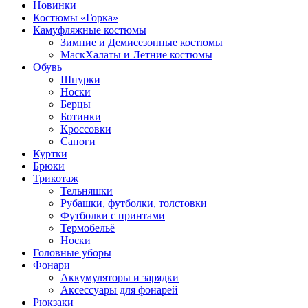
Новинки
Костюмы «Горка»
Камуфляжные костюмы
Зимние и Демисезонные костюмы
МаскХалаты и Летние костюмы
Обувь
Шнурки
Носки
Берцы
Ботинки
Кроссовки
Сапоги
Куртки
Брюки
Трикотаж
Тельняшки
Рубашки, футболки, толстовки
Футболки с принтами
Термобельё
Носки
Головные уборы
Фонари
Аккумуляторы и зарядки
Аксессуары для фонарей
Рюкзаки