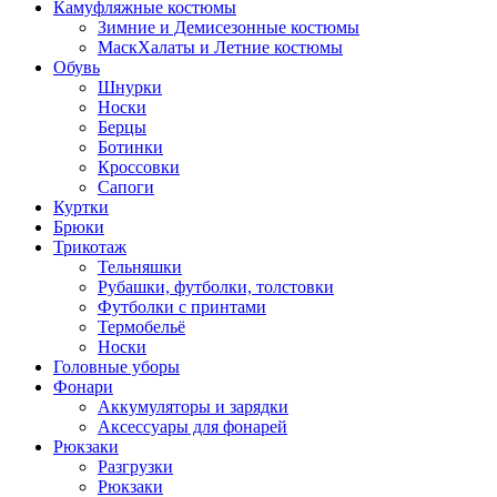
Камуфляжные костюмы
Зимние и Демисезонные костюмы
МаскХалаты и Летние костюмы
Обувь
Шнурки
Носки
Берцы
Ботинки
Кроссовки
Сапоги
Куртки
Брюки
Трикотаж
Тельняшки
Рубашки, футболки, толстовки
Футболки с принтами
Термобельё
Носки
Головные уборы
Фонари
Аккумуляторы и зарядки
Аксессуары для фонарей
Рюкзаки
Разгрузки
Рюкзаки