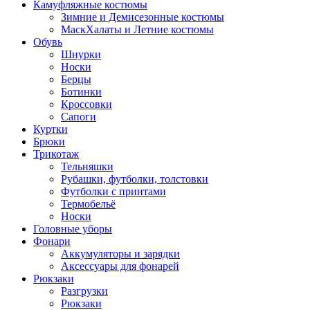
Камуфляжные костюмы
Зимние и Демисезонные костюмы
МаскХалаты и Летние костюмы
Обувь
Шнурки
Носки
Берцы
Ботинки
Кроссовки
Сапоги
Куртки
Брюки
Трикотаж
Тельняшки
Рубашки, футболки, толстовки
Футболки с принтами
Термобельё
Носки
Головные уборы
Фонари
Аккумуляторы и зарядки
Аксессуары для фонарей
Рюкзаки
Разгрузки
Рюкзаки