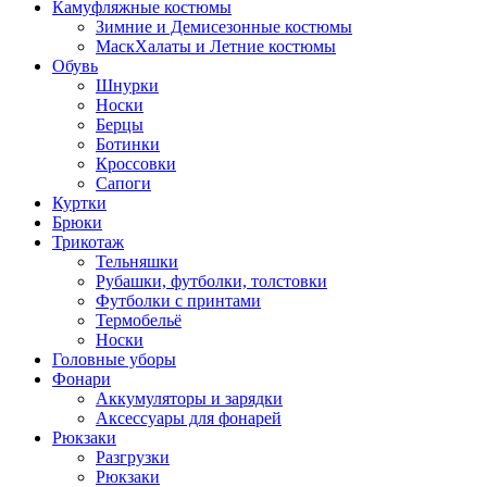
Камуфляжные костюмы
Зимние и Демисезонные костюмы
МаскХалаты и Летние костюмы
Обувь
Шнурки
Носки
Берцы
Ботинки
Кроссовки
Сапоги
Куртки
Брюки
Трикотаж
Тельняшки
Рубашки, футболки, толстовки
Футболки с принтами
Термобельё
Носки
Головные уборы
Фонари
Аккумуляторы и зарядки
Аксессуары для фонарей
Рюкзаки
Разгрузки
Рюкзаки