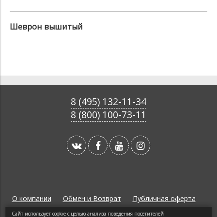
Шеврон вышитый
8 (495) 132-11-34
8 (800) 100-73-11
О компании
Обмен и Возврат
Публичная оферта
Политика конфиденциальности
Сайт использует cookie с целью анализа поведения посетителей