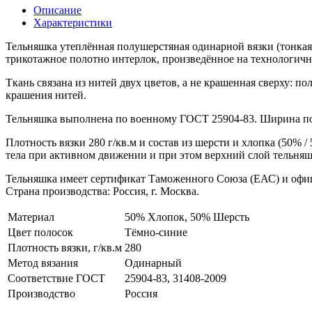
Описание
Характеристики
Тельняшка утеплённая полушерстяная одинарной вязки (тонкая
трикотажное полотно интерлок, произведённое на технологич
Ткань связана из нитей двух цветов, а не крашенная сверху: п
крашения нитей.
Тельняшка выполнена по военному ГОСТ
25904-83. Ширина по
Плотность вязки 280 г/кв.м и состав из шерсти и хлопка (50%
тела при активном движении и при этом верхний слой тельняшк
Тельняшка имеет сертификат Таможенного Союза (ЕАС) и офиц
Страна производства: Россия, г. Москва.
Материал
50% Хлопок, 50% Шерсть
Цвет полосок
Тёмно-синие
Плотность вязки, г/кв.м
280
Метод вязания
Одинарный
Соответствие ГОСТ
25904-83, 31408-2009
Производство
Россия