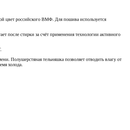
ной цвет российского ВМФ. Для пошива используется
тает после стирки за счёт применения технологии активного
.
емени.
Полушерстяная тельняшка позволяет отводить влагу от
емя холода.