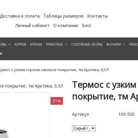
Доставка и оплата
Таблицы размеров
Контакты
Личный кабинет
О компании
Блог
УВЬ
КУРТКИ
БРЮКИ
ТРИКОТАЖ
ГОЛОВНЫЕ УБОРЫ
ФОНАРИ
РЮК
🔥
ермос с узким горлом лаковое покрытие, тм Арктика, 0,5Л
Термос с узким
е покрытие, тм Арктика, 0,5Л
Термос с узким горлом лаковое
покрытие, тм А
31%
Артикул
105-500