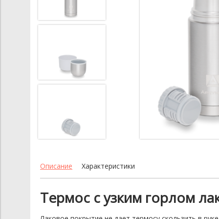
Описание
Характеристики
Термос с узким горлом лак
Лаковое покрытие не дает термосу скользить в ру