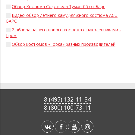
Обзор Костюма Софтшелл Туман Л5 от Барс
Видео-обзор летнего камуфляжного костюма ACU
БАРС
2 обзора нашего нового костюма с наколенниками -
Гром
Обзор костюмов «Горка» разных производителей
8 (495) 132-11-34
8 (800) 100-73-11