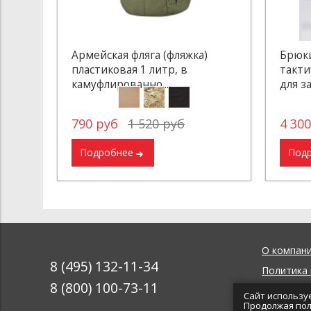
Армейская фляга (фляжка)
Брюки
пластиковая 1 литр, в
такти
камуфлированно...
для за
790 руб
1 520 руб
4 30
Подробнее
Под
О компан
8 (495) 132-11-34
Политика
8 (800) 100-73-11
Обратная 
Сайт использу
Продолжая пол
Блог