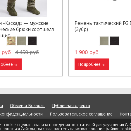
 «Каскад» — мужские
Ремень тактический FG B
ческие брюки софтшелл
(Зубр)
щит...
0 руб
4 450 руб
1 900 руб
робнее
Подробнее
ии
Обмен и Возврат
Публичная оферта
 конфиденциальности
Пользовательское соглашение
Конт
связь
Частые вопросы
Личный кабинет
Доставка/оплат
ет cookie с целью анализа поведения посетителей для улучшения Са
ьзоваться Сайтом, вы соглашаетесь на использование файлов cooki