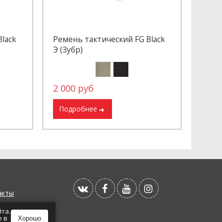
lack
Ремень тактический FG Black
Э (Зубр)
2 000 руб
Подробнее
акты
а
йта.
e в
Хорошо