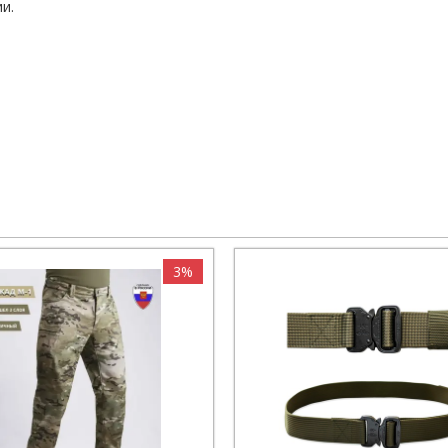
и.
3%