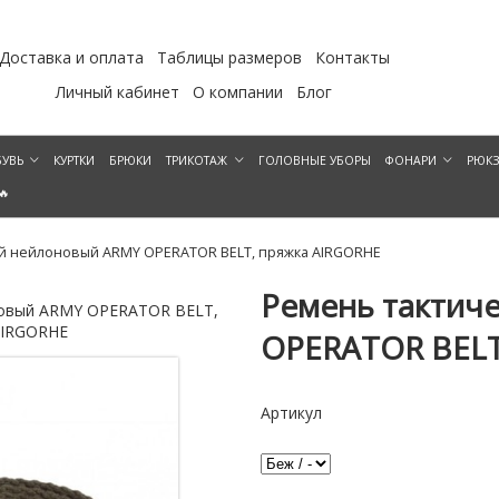
Доставка и оплата
Таблицы размеров
Контакты
Личный кабинет
О компании
Блог
УВЬ
КУРТКИ
БРЮКИ
ТРИКОТАЖ
ГОЛОВНЫЕ УБОРЫ
ФОНАРИ
РЮК
🔥
й нейлоновый ARMY OPERATOR BELT, пряжка AIRGORHE
Ремень тактич
новый ARMY OPERATOR BELT,
Ремень тактический нейлон
AIRGORHE
пряжка A
OPERATOR BELT
Артикул