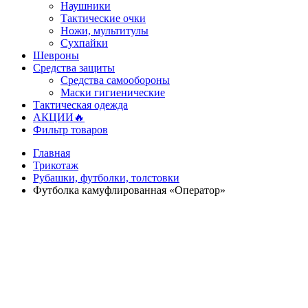
Наушники
Тактические очки
Ножи, мультитулы
Сухпайки
Шевроны
Средства защиты
Средства самообороны
Маски гигиенические
Тактическая одежда
АКЦИИ🔥
Фильтр товаров
Главная
Трикотаж
Рубашки, футболки, толстовки
Футболка камуфлированная «Оператор»