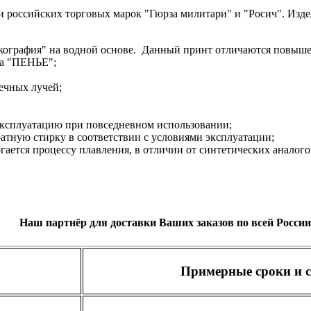
 российских торговых марок "Гюрза милитари" и "Росич". Изде
графия" на водной основе.
Данный принт отличаются повышен
ва "ПЕНЬЕ";
ечных лучей;
ксплуатацию при повседневном использовании;
тную стирку в соответствии с условиями эксплуатации;
ргается процессу плавления, в отличии от синтетических аналого
Наш партнёр для доставки Ваших заказов по всей России
Примерные сроки и с