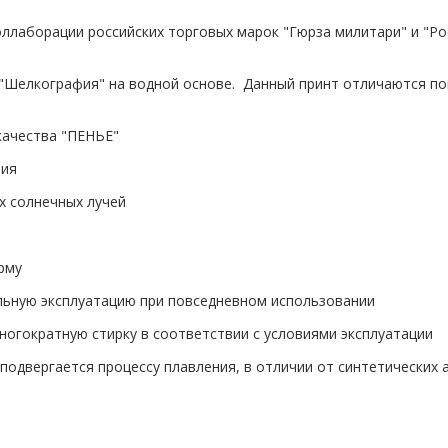
ллаборации российских торговых марок "Гюрза милитари" и "Рос
"Шелкография" на водной основе.
Данный принт отличаются по
качества "ПЕНЬЕ"
лия
х солнечных лучей
рму
льную эксплуатацию при повседневном использовании
огократную стирку в соответствии с условиями эксплуатации
е подвергается процессу плавления, в отличии от синтетических 