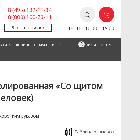
8 (495) 132-11-34
8 (800) 100-73-11
Заказать звонок
ПН...ПТ 10:00—19:00
ЗАКИ
ТЮНИНГ
СНАРЯЖЕНИЕ
ФИЛЬТР ТОВАРОВ
флированная «Со щитом
 «Со щитом или на щите»
Футболка камуфлированная 
человек)
коротким рукавом
Таблица размеров