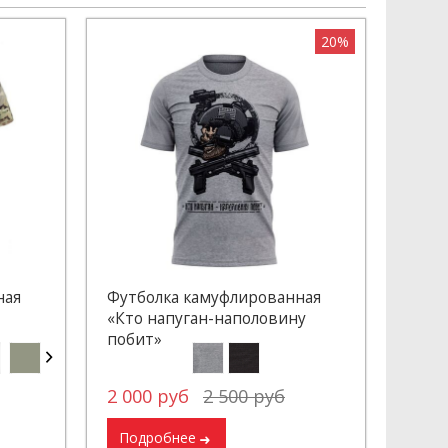
20%
ная
Футболка камуфлированная
«Кто напуган-наполовину
побит»
2 000 руб
2 500 руб
Подробнее