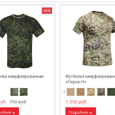
40%
лка камуфлированная
Футболка камуфлирован
«Гюрза-Н»
руб
750 руб
1 350 руб
робнее
Подробнее